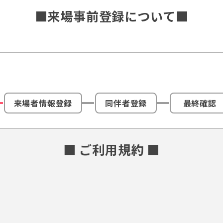
■来場事前登録について■
来場者情報登録
同伴者登録
最終確認
■ ご利用規約 ■