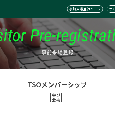
事前来場登録ページ
セ
sitor Pre-registrat
事前来場登録
TSOメンバーシップ
[会期]
[会場]