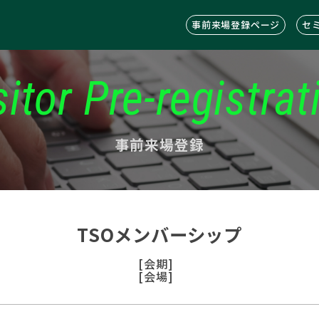
事前来場登録ページ
セ
sitor Pre-registrat
事前来場登録
TSOメンバーシップ
[会期]
[会場]