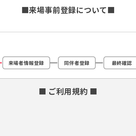
■来場事前登録について■
来場者情報登録
同伴者登録
最終確認
■ ご利用規約 ■