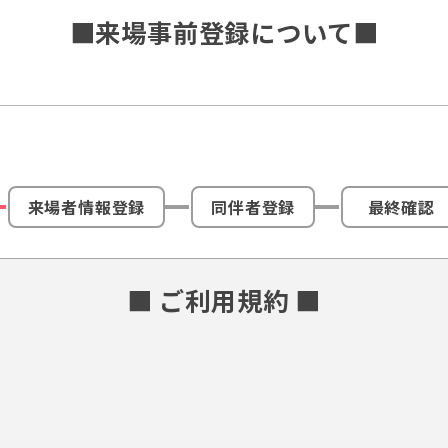
■来場事前登録について■
来場者情報登録
同伴者登録
最終確認
■ ご利用規約 ■