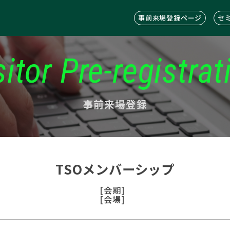
事前来場登録ページ
セ
sitor Pre-registrat
事前来場登録
TSOメンバーシップ
[会期]
[会場]