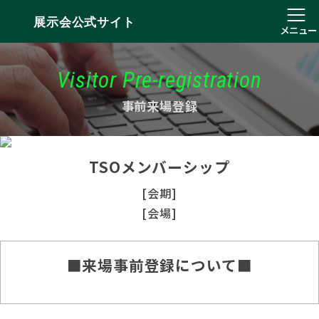
展示会公式サイト
メニュー
Visitor Pre-registration
事前来場登録
TSOメンバーシップ
[会期]
[会場]
■来場事前登録について■