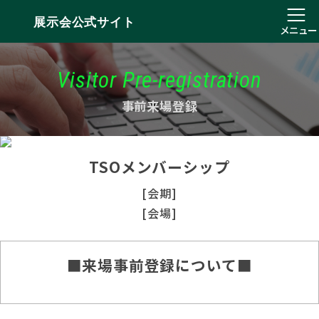
展示会公式サイト
メニュー
Visitor Pre-registration
事前来場登録
TSOメンバーシップ
[会期]
[会場]
■来場事前登録について■