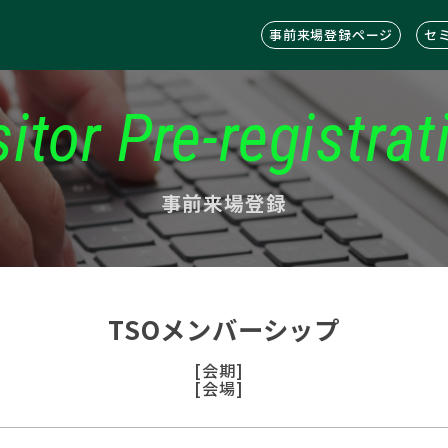
事前来場登録ページ
セ
sitor Pre-registrat
事前来場登録
TSOメンバーシップ
[会期]
[会場]