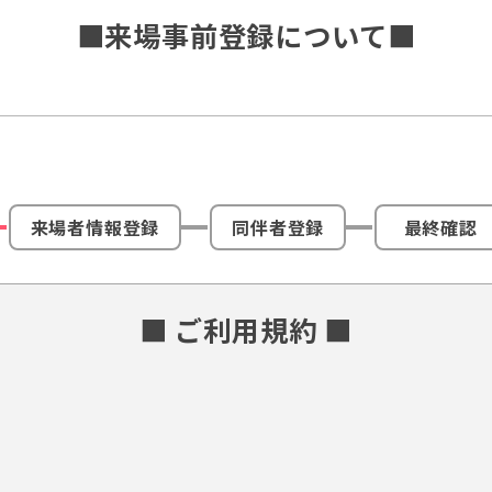
■来場事前登録について■
来場者情報登録
同伴者登録
最終確認
■ ご利用規約 ■