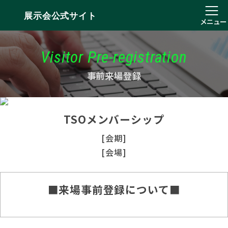
展示会公式サイト
メニュー
Visitor Pre-registration
事前来場登録
TSOメンバーシップ
[会期]
[会場]
■来場事前登録について■