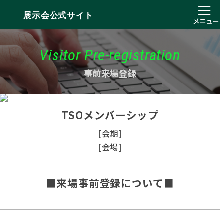
展示会公式サイト
メニュー
Visitor Pre-registration
事前来場登録
TSOメンバーシップ
[会期]
[会場]
■来場事前登録について■