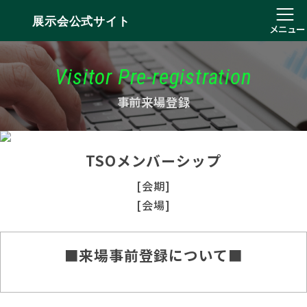
展示会公式サイト
メニュー
Visitor Pre-registration
事前来場登録
TSOメンバーシップ
[会期]
[会場]
■来場事前登録について■