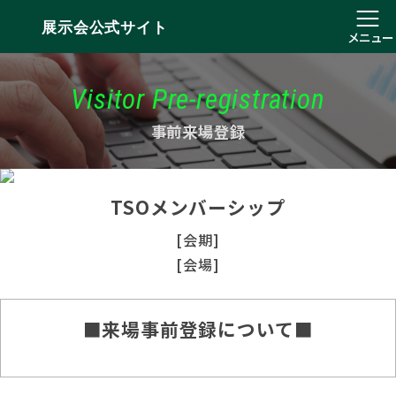
展示会公式サイト
メニュー
Visitor Pre-registration
事前来場登録
TSOメンバーシップ
[会期]
[会場]
■来場事前登録について■