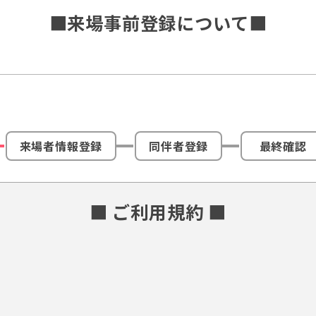
■来場事前登録について■
来場者情報登録
同伴者登録
最終確認
■ ご利用規約 ■