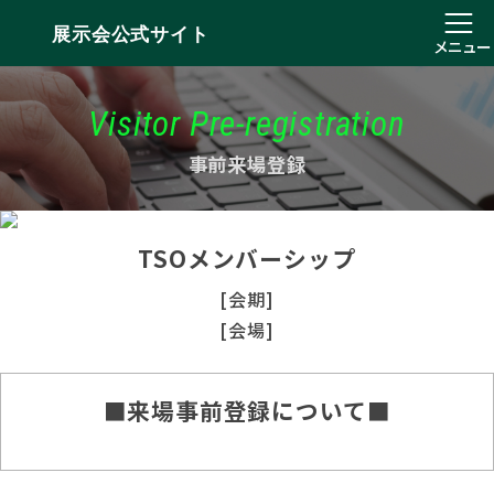
展示会公式サイト
メニュー
Visitor Pre-registration
事前来場登録
TSOメンバーシップ
[会期]
[会場]
■来場事前登録について■