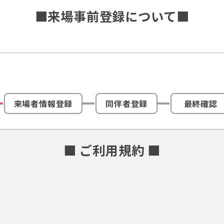
■来場事前登録について■
来場者情報登録
同伴者登録
最終確認
■ ご利用規約 ■