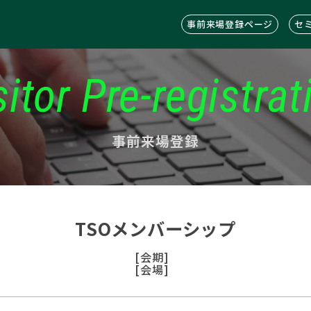
事前来場登録ページ
セ
sitor Pre-registrat
事前来場登録
TSOメンバーシップ
[会期]
[会場]