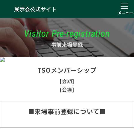
展示会公式サイト
メニュー
Visitor Pre-registration
事前来場登録
TSOメンバーシップ
[会期]
[会場]
■来場事前登録について■