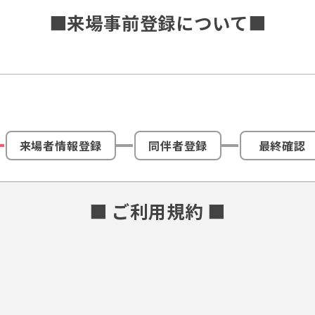
■来場事前登録について■
来場者情報登録
同伴者登録
最終確認
■ ご利用規約 ■