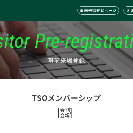
事前来場登録ページ
セ
sitor Pre-registrat
事前来場登録
TSOメンバーシップ
[会期]
[会場]