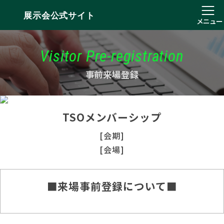
展示会公式サイト
メニュー
Visitor Pre-registration
事前来場登録
TSOメンバーシップ
[会期]
[会場]
■来場事前登録について■