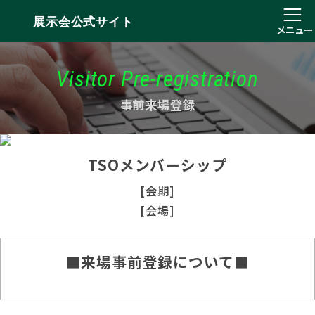
展示会公式サイト
メニュー
Visitor Pre-registration
事前来場登録
TSOメンバーシップ
[会期]
[会場]
■来場事前登録について■