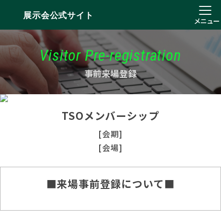
展示会公式サイト
メニュー
Visitor Pre-registration
事前来場登録
TSOメンバーシップ
[会期]
[会場]
■来場事前登録について■