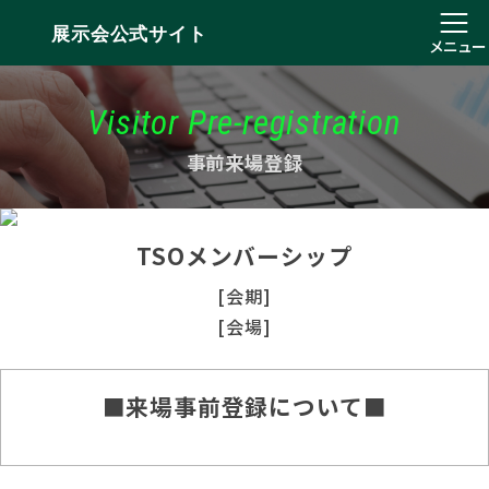
展示会公式サイト
メニュー
Visitor Pre-registration
事前来場登録
TSOメンバーシップ
[会期]
[会場]
■来場事前登録について■