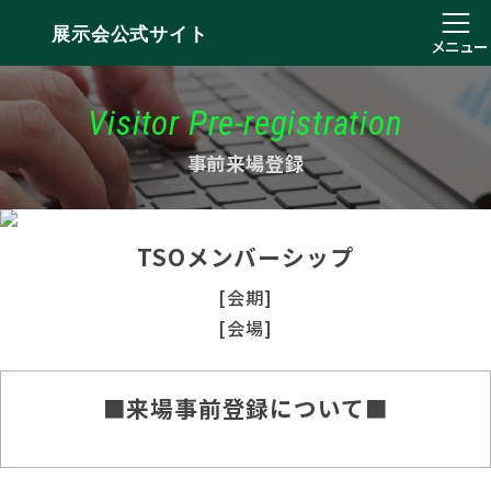
展示会公式サイト
メニュー
Visitor Pre-registration
事前来場登録
TSOメンバーシップ
[会期]
[会場]
■来場事前登録について■