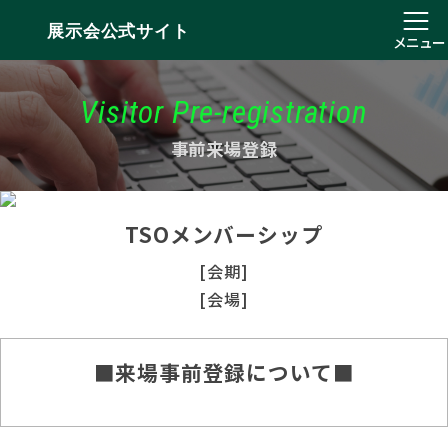
展示会公式サイト
メニュー
Visitor Pre-registration
事前来場登録
TSOメンバーシップ
[会期]
[会場]
■来場事前登録について■