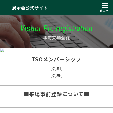
展示会公式サイト
メニュー
Visitor Pre-registration
事前来場登録
TSOメンバーシップ
[会期]
[会場]
■来場事前登録について■