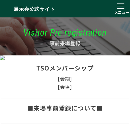
展示会公式サイト
メニュー
Visitor Pre-registration
事前来場登録
TSOメンバーシップ
[会期]
[会場]
■来場事前登録について■