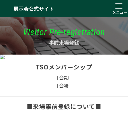
展示会公式サイト
メニュー
Visitor Pre-registration
事前来場登録
TSOメンバーシップ
[会期]
[会場]
■来場事前登録について■