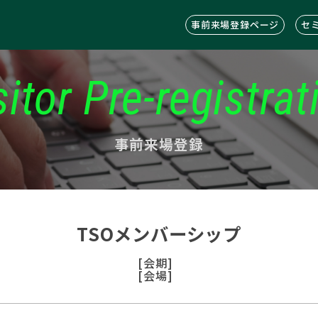
事前来場登録ページ
セ
sitor Pre-registrat
事前来場登録
TSOメンバーシップ
[会期]
[会場]