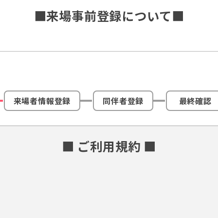
■来場事前登録について■
来場者情報登録
同伴者登録
最終確認
■ ご利用規約 ■