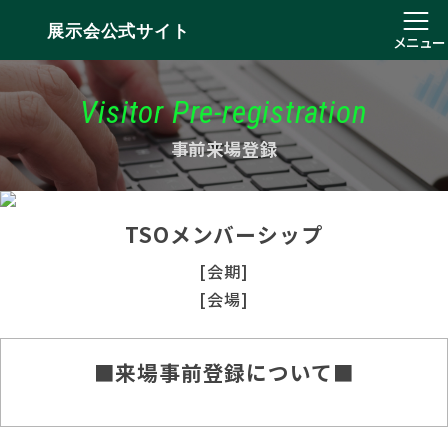
展示会公式サイト
メニュー
Visitor Pre-registration
事前来場登録
TSOメンバーシップ
[会期]
[会場]
■来場事前登録について■