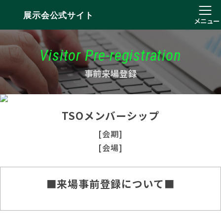
展示会公式サイト
メニュー
Visitor Pre-registration
事前来場登録
TSOメンバーシップ
[会期]
[会場]
■来場事前登録について■