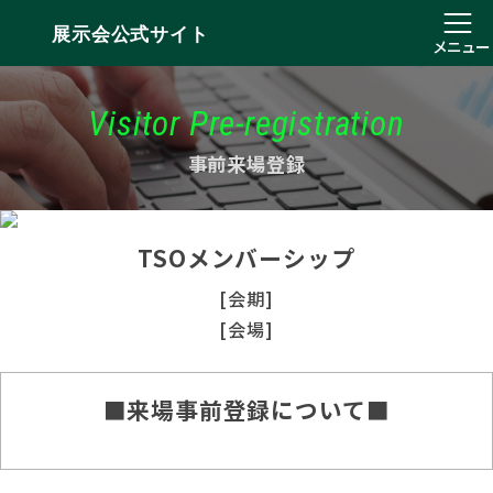
展示会公式サイト
メニュー
Visitor Pre-registration
事前来場登録
TSOメンバーシップ
[会期]
[会場]
■来場事前登録について■