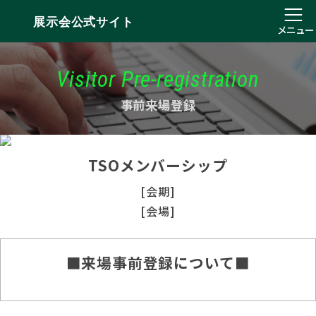
展示会公式サイト
メニュー
Visitor Pre-registration
事前来場登録
TSOメンバーシップ
[会期]
[会場]
■来場事前登録について■