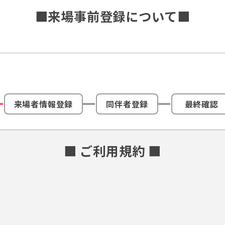
■来場事前登録について■
来場者情報登録
同伴者登録
最終確認
■ ご利用規約 ■