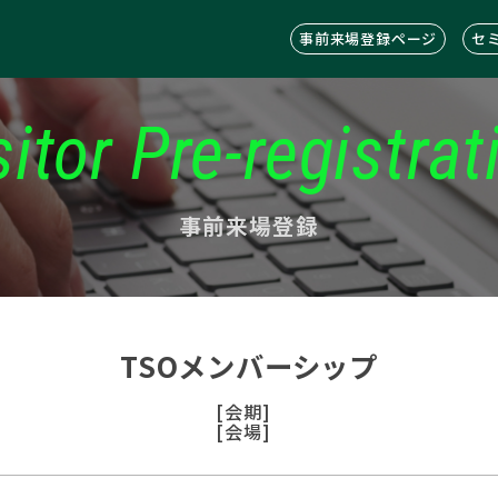
事前来場登録ページ
セ
sitor Pre-registrat
事前来場登録
TSOメンバーシップ
[会期]
[会場]