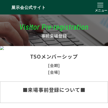
展示会公式サイト
メニュー
Visitor Pre-registration
事前来場登録
TSOメンバーシップ
[会期]
[会場]
■来場事前登録について■