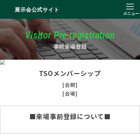
展示会公式サイト
メニュー
Visitor Pre-registration
事前来場登録
TSOメンバーシップ
[会期]
[会場]
■来場事前登録について■