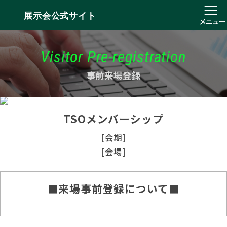
展示会公式サイト
メニュー
Visitor Pre-registration
事前来場登録
TSOメンバーシップ
[会期]
[会場]
■来場事前登録について■