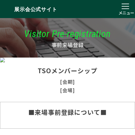
展示会公式サイト
メニュー
Visitor Pre-registration
事前来場登録
TSOメンバーシップ
[会期]
[会場]
■来場事前登録について■