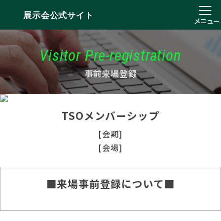
展示会公式サイト
メニュー
Visitor Pre-registration
事前来場登録
TSOメンバーシップ
[会期]
[会場]
■来場事前登録について■