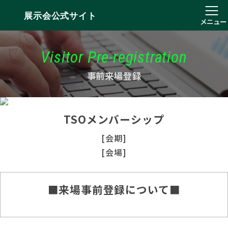
展示会公式サイト
メニュー
Visitor Pre-registration
事前来場登録
TSOメンバーシップ
[会期]
[会場]
■来場事前登録について■