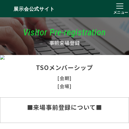
展示会公式サイト
メニュー
Visitor Pre-registration
事前来場登録
TSOメンバーシップ
[会期]
[会場]
■来場事前登録について■