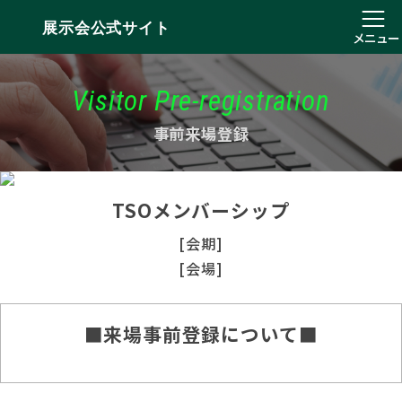
展示会公式サイト
メニュー
Visitor Pre-registration
事前来場登録
TSOメンバーシップ
[会期]
[会場]
■来場事前登録について■