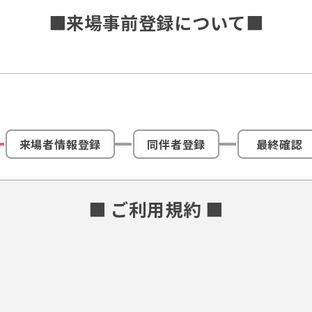
■来場事前登録について■
来場者情報登録
同伴者登録
最終確認
■ ご利用規約 ■