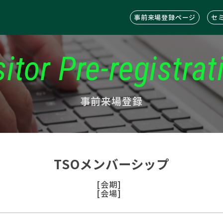
事前来場登録ページ
セ
sitor Pre-registrat
事前来場登録
TSOメンバーシップ
[会期]
[会場]