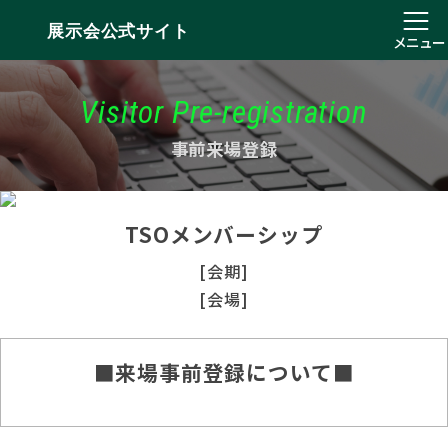
展示会公式サイト
メニュー
Visitor Pre-registration
事前来場登録
TSOメンバーシップ
[会期]
[会場]
■来場事前登録について■