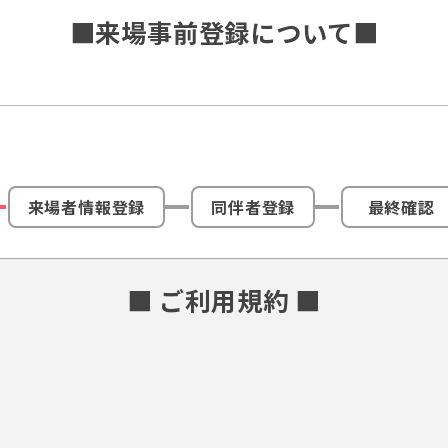
■来場事前登録について■
来場者情報登録
同伴者登録
最終確認
■ ご利用規約 ■