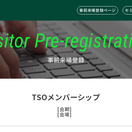
事前来場登録ページ
セ
sitor Pre-registrat
事前来場登録
TSOメンバーシップ
[会期]
[会場]