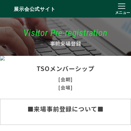
展示会公式サイト
メニュー
Visitor Pre-registration
事前来場登録
TSOメンバーシップ
[会期]
[会場]
■来場事前登録について■