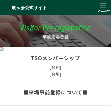
展示会公式サイト
メニュー
Visitor Pre-registration
事前来場登録
TSOメンバーシップ
[会期]
[会場]
■来場事前登録について■