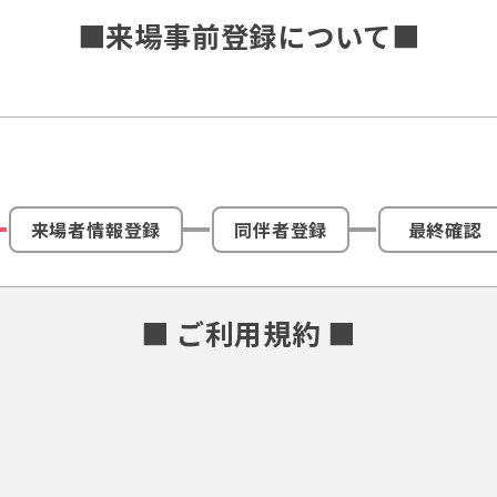
■来場事前登録について■
来場者情報登録
同伴者登録
最終確認
■ ご利用規約 ■