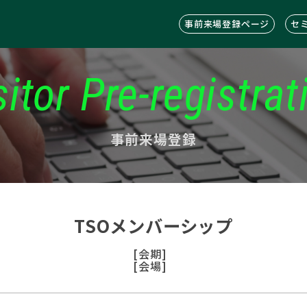
事前来場登録ページ
セ
sitor Pre-registrat
事前来場登録
TSOメンバーシップ
[会期]
[会場]