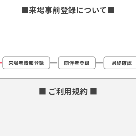
■来場事前登録について■
来場者情報登録
同伴者登録
最終確認
■ ご利用規約 ■