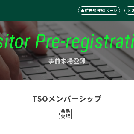
事前来場登録ページ
セ
sitor Pre-registrat
事前来場登録
TSOメンバーシップ
[会期]
[会場]