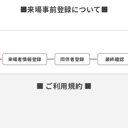
■来場事前登録について■
来場者情報登録
同伴者登録
最終確認
■ ご利用規約 ■