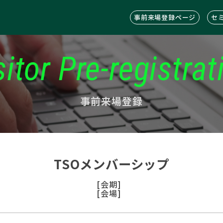
事前来場登録ページ
セ
sitor Pre-registrat
事前来場登録
TSOメンバーシップ
[会期]
[会場]