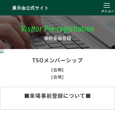
展示会公式サイト
メニュー
Visitor Pre-registration
事前来場登録
TSOメンバーシップ
[会期]
[会場]
■来場事前登録について■