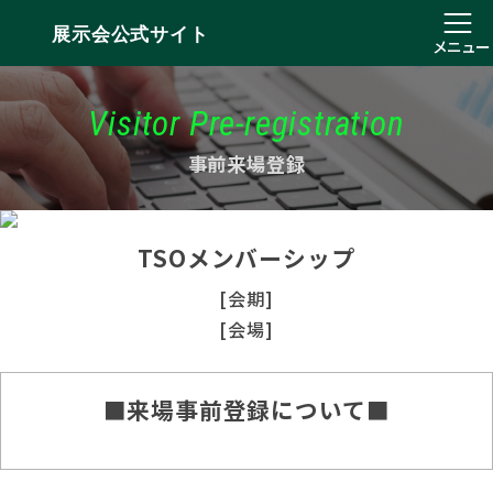
展示会公式サイト
メニュー
Visitor Pre-registration
事前来場登録
TSOメンバーシップ
[会期]
[会場]
■来場事前登録について■