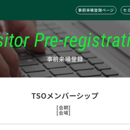
事前来場登録ページ
セ
sitor Pre-registrat
事前来場登録
TSOメンバーシップ
[会期]
[会場]