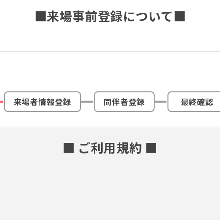
■来場事前登録について■
来場者情報登録
同伴者登録
最終確認
■ ご利用規約 ■