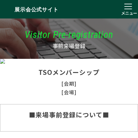
展示会公式サイト
メニュー
Visitor Pre-registration
事前来場登録
TSOメンバーシップ
[会期]
[会場]
■来場事前登録について■